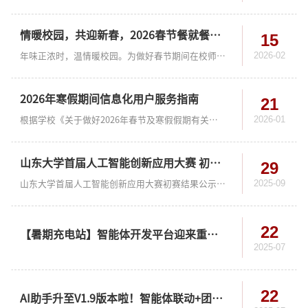
情暖校园，共迎新春，2026春节餐就餐券来了
15
2026-02
年味正浓时，温情暖校园。为做好春节期间在校师生的生活服务保障，2月16日（除夕）、2月17日（春节），学校将为在校师生提供春节餐，数智化支撑研究院已为相关师生发放春节餐就餐券。就餐券的使用说明如下：一、使用时间就餐券分为早餐、午餐、晚餐三种类型，当餐有效，消费使用后自动核销。仅限除夕、春节当日使用。二、使用方式1.通过物理校园卡（卡片）、NFC校园卡刷卡使用。在指定的食堂供餐窗口POS机上刷卡，即可消费使用...
2026年寒假期间信息化用户服务指南
21
2026-01
根据学校《关于做好2026年春节及寒假假期有关工作的通知》的要求，结合实际，现将2026年寒假期间信息化用户服务事宜告知如下：一、济南值班电话：0531-（883）64731。工作时间：上午8:00—12:00，下午2:00—5:00。师生服务大厅：信息化服务窗口A09、咨询电话（883）69900、紧急业务办理电话：刘老师155899792881.自助服务区寒假期间正常开放。2.服务大厅运行事宜参考《关于师生服务大厅2026年寒假期间开放时间安排的通知》。3....
山东大学首届人工智能创新应用大赛 初赛结果公示
29
2025-09
山东大学首届人工智能创新应用大赛初赛结果公示各参赛队伍：山东大学首届人工智能创新应用大赛作品初赛评审工作已圆满结束。本次大赛自启动以来，得到了全校师生的积极响应，共收到近百个提交作品。在此，向所有参赛队伍的热情参与和辛勤付出表示衷心感谢！根据参赛作品提交情况，本次大赛最终确定：24个优秀作品入围决赛，同时在未入围决赛的作品中评选出三等奖15个、提名奖26个。大赛初赛工作按照参赛评审规则进行，将智能体...
22
【暑期充电站】智能体开发平台迎来重大升级，暑期智能体技术专题培训继续开讲！
2025-07
22
AI助手升至V1.9版本啦！智能体联动+团队协作，这些新功能太实用～