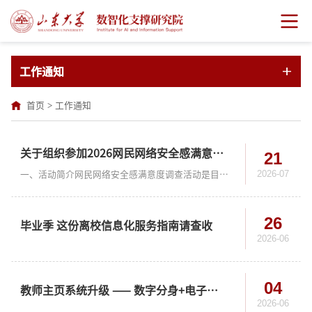
工作通知
首页
>
工作通知
关于组织参加2026网民网络安全感满意度调查活动的通知
21
2026-07
一、活动简介网民网络安全感满意度调查活动是目前国内覆盖广、参与人数多的公益性网络安全社会调查。作为一项全国性公益调查，该活动在全国各级公安、网信、教育等党政部门指导下，由中国教育技术协会网络安全专业委员会等135家网络社会组织共同发起。自2018年首届以来，网民网络安全感满意度调查活动已连续举办八届，累计采集有效样本近1500万份，形成调查报告逾千份，为政府决策、行业治理及学术研究提供了坚实的民意数据支撑...
26
毕业季 这份离校信息化服务指南请查收
2026-06
04
教师主页系统升级 —— 数字分身+电子名片让学术交流更高效
2026-06