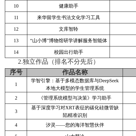
10
健康助手
11
来华留学生书法文化学习工具
12
文库智聆
13
“山小博”博物馆研学讲解服务智能体
14
校园出行助手
2.
独立作品
（
排名不分先后
）
序号
作品名称
学智引擎：基于多模态数据库与DeepSeek
1
本地大模型的学生管理系统
2
《管理系统模型与决策》学习助手
基于深度学习对XRT表征的碳化硅微管缺
3
陷精准识别
4
汐灵——您的海洋智慧伙伴