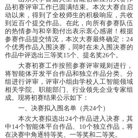
品初赛评审
工作已圆满结束。本次大赛自启
动以来，得到了全校师生的积极响应，共收
到
近百个
提交作品
。
在此，向所有参赛
队伍
的热情参与和辛勤付出表示衷心感谢！
根据
参赛作品提交情况，本次大赛最终确定：2
4
个优秀作品入围决赛，同时在未入围决赛的
作品中评选出三等奖15个、提名奖2
6
个。
大赛初赛
工作按照
参赛评审
规则进行
，
将
智能体开发平台作品和独立作品分
类、分
组进行
评审，评审小组由
学校人工智能领域
相关学院、职能部门、行业领先企业
专家组
成。现将
初赛
结果
公示
如下：
一、
决赛
拟
入围名单（共2
4
个
）
本次大赛拟选出2
4
个作品进入决赛，其
中
14
个
智能体平台作品
、
10
个
独立作品，将
在决赛中角逐特等奖、一等奖和二等奖。