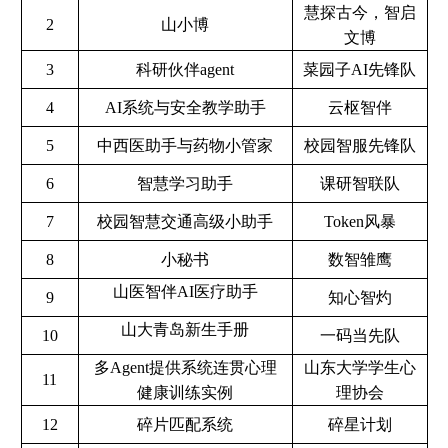
慧探古今，智启
2
山小博
文博
3
科研伙伴agent
菜园子AI先锋队
4
AI系统与安全教学助手
云枢智伴
5
中西医助手与药物小管家
校园智服先锋队
6
智慧学习助手
课研智联队
7
校园智慧交通高级小助手
Token风暴
8
小秘书
数智雏鹰
山医智伴AI医疗助手
9
知心智灼
山大青岛新生手册
10
一码当先队
多Agent提供系统连贯心理
山东大学学生心
11
健康训练实例
理协会
12
碎片匹配系统
碎星计划