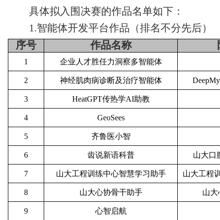
具体拟入围决赛的作品名单如下：
1.
智能体开发平台作品（
排名不分先后
）
序号
作品名称
1
企业人才胜任力洞察多智能体
2
神经肌肉病诊断及治疗智能体
DeepM
3
HeatGPT传热学AI助教
4
GeoSees
5
齐鲁医小智
6
齿说新语科普
山大口
7
山大工程训练中心智慧学习助手
山大工程
8
山大心协骨干助手
山大
9
心智启航