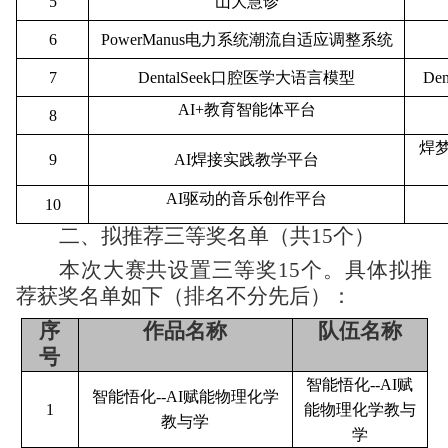
5
山大慧诊
6
PowerManus电力系统潮流自适应调整系统
7
DentalSeek口腔医学大语言模型
De
AI+教育智能体平台
8
焊
9
AI焊接实践教学平台
AI驱动的音乐创作平台
10
二、
拟推荐三等奖名单
（共
15个
）
本次大赛共
设置三等奖15个
。具体
拟推
荐获奖
名单如下
（排名不分先后）
：
序
作品名称
队伍名称
号
智能悟化--AI赋
智能悟化--AI赋能物理化学
1
能物理化学教与
教与学
学