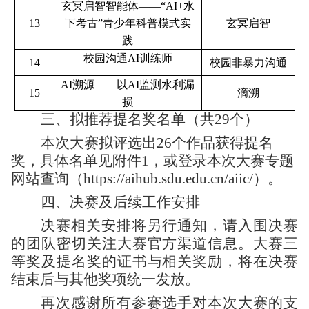
玄冥启智智能体——“AI+水
13
下考古”青少年科普模式实
玄冥启智
践
校园沟通AI训练师
14
校园非暴力沟通
AI溯源——以AI监测水利漏
15
滴溯
损
三、拟推荐提名奖名单
（共2
9
个）
本次大赛拟评选
出
26个作品获得
提名
奖，具体名单
见附件
1
，或
登录
本次
大赛专题
网站查询（https://aihub.sdu.edu.cn/aiic/）。
四、决赛及后续工作安排
决赛相关安排将另行通知，请入围决赛
的团队密切关注大赛官方渠道信息。
大赛三
等奖及提名奖的证书与相关奖励，将在决赛
结束后与其他奖项统一发放。
再次感谢所有参赛选手对本次大赛的支