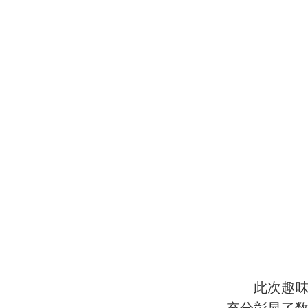
此次趣
充分
彰显
了